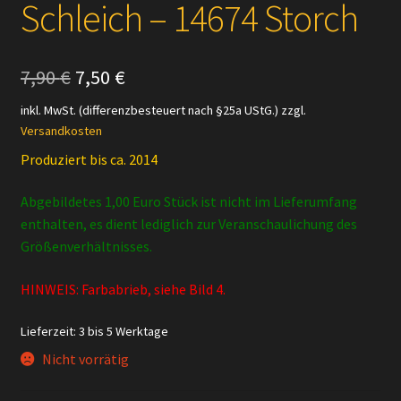
Schleich – 14674 Storch
Ursprünglicher
Aktueller
7,90
€
7,50
€
Preis
Preis
inkl. MwSt. (differenzbesteuert nach §25a UStG.)
zzgl.
Versandkosten
war:
ist:
Produziert bis ca. 2014
7,90 €
7,50 €.
Abgebildetes 1,00 Euro Stück ist nicht im Lieferumfang
enthalten, es dient lediglich zur Veranschaulichung des
Größenverhältnisses.
HINWEIS: Farbabrieb, siehe Bild 4.
Lieferzeit:
3 bis 5 Werktage
Nicht vorrätig