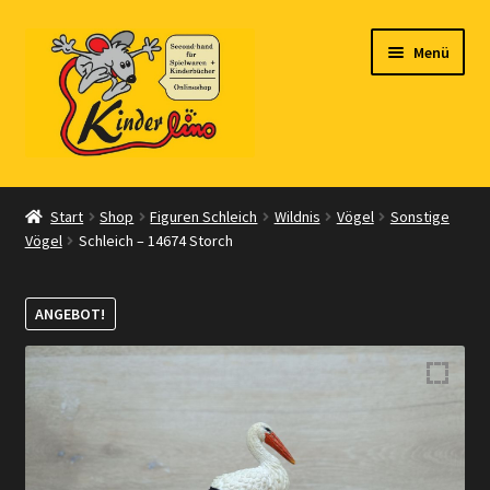
Zur
Zum
Menü
Navigation
Inhalt
springen
springen
Start
Start
Shop
Figuren Schleich
Wildnis
Vögel
Sonstige
Vögel
Schleich – 14674 Storch
Vertrag widerrufen
Shop
ANGEBOT!
Warenkorb
Kasse
Zahlungsarten