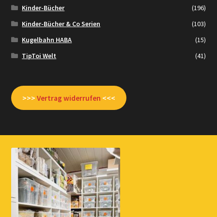
Kinder-Bücher
(196)
Kinder-Bücher & Co Serien
(103)
Kugelbahn HABA
(15)
TipToi Welt
(41)
>>>
Vertrag widerrufen
<<<