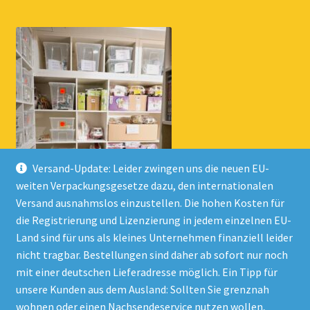
Versand-Update: Leider zwingen uns die neuen EU-
weiten Verpackungsgesetze dazu, den internationalen
Versand ausnahmslos einzustellen. Die hohen Kosten für
die Registrierung und Lizenzierung in jedem einzelnen EU-
Land sind für uns als kleines Unternehmen finanziell leider
nicht tragbar. Bestellungen sind daher ab sofort nur noch
mit einer deutschen Lieferadresse möglich. Ein Tipp für
unsere Kunden aus dem Ausland: Sollten Sie grenznah
wohnen oder einen Nachsendeservice nutzen wollen,