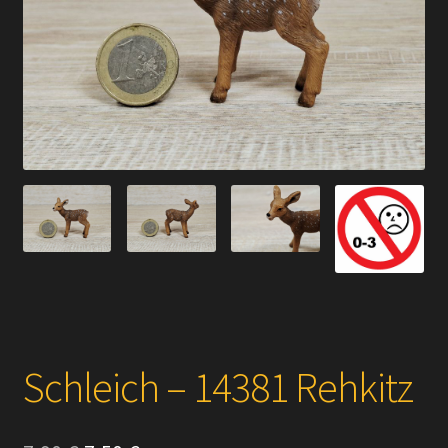
Versandarten
Kontakt
AGB
Widerrufsbelehrung
Datenschutzerklärung
Impressum
Versand + Wichtige Infos
Schleich – 14381 Rehkitz