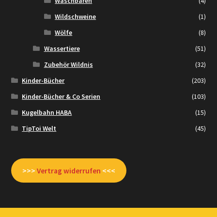
Waschbären
(4)
Wildschweine
(1)
Wölfe
(8)
Wassertiere
(51)
Zubehör Wildnis
(32)
Kinder-Bücher
(203)
Kinder-Bücher & Co Serien
(103)
Kugelbahn HABA
(15)
TipToi Welt
(45)
>>>
Vertrag widerrufen
<<<