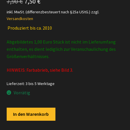
Ursprünglicher
Aktueller
7,90
€
7,50
€
Preis
Preis
inkl. MwSt. (differenzbesteuert nach §25a UStG.)
zzgl.
Versandkosten
war:
ist:
Produziert bis ca. 2010
7,90 €
7,50 €.
Abgebildetes 1,00 Euro Stück ist nicht im Lieferumfang
enthalten, es dient lediglich zur Veranschaulichung des
Größenverhältnisses.
HINWEIS: Farbabrieb, siehe Bild 3.
Lieferzeit:
3 bis 5 Werktage
Vorrätig
Schleich
In den Warenkorb
-
14381