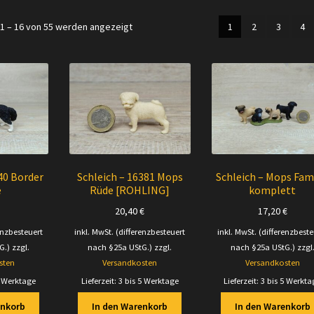
Nach
1 – 16 von 55 werden angezeigt
1
2
3
4
Aktualität
sortiert
40 Border
Schleich – 16381 Mops
Schleich – Mops Fami
e
Rüde [ROHLING]
komplett
20,40
€
17,20
€
enzbesteuert
inkl. MwSt. (differenzbesteuert
inkl. MwSt. (differenzbeste
G.)
zzgl.
nach §25a UStG.)
zzgl.
nach §25a UStG.)
zzgl
sten
Versandkosten
Versandkosten
5 Werktage
Lieferzeit:
3 bis 5 Werktage
Lieferzeit:
3 bis 5 Werkta
enkorb
In den Warenkorb
In den Warenkorb