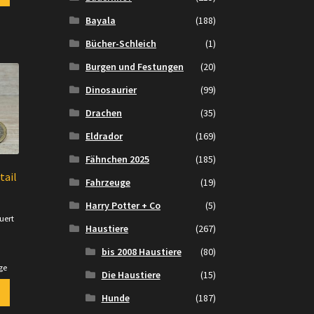
Bayala
(188)
Bücher-Schleich
(1)
Burgen und Festungen
(20)
Dinosaurier
(99)
Drachen
(35)
Eldrador
(169)
Fähnchen 2025
(185)
tail
Fahrzeuge
(19)
Harry Potter + Co
(5)
uert
Haustiere
(267)
.
bis 2008 Haustiere
(80)
ge
Die Haustiere
(15)
Hunde
(187)