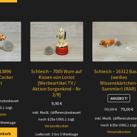
 13896
Schleich – 7005 Wum auf
Schleich – 16312 Bas
 Cocker
Kissen von Loriot
(weißes
el
[Werbeartikel TV /
Wissenskärtchen
Aktion Sorgenkind – Nr
Sammler) (RAR)
2/9]
ANGEBOT!
enzbesteuert
9,90
€
G.)
zzgl.
Ursprüngli
Ak
99,00
€
79,00
€
inkl. MwSt. (differenzbesteuert
sten
Preis
Pr
inkl. MwSt. (differenzbeste
nach §25a UStG.)
zzgl.
war:
is
5 Werktage
nach §25a UStG.)
zzgl
Versandkosten
99,00 €
79
Versandkosten
enkorb
Lieferzeit:
3 bis 5 Werktage