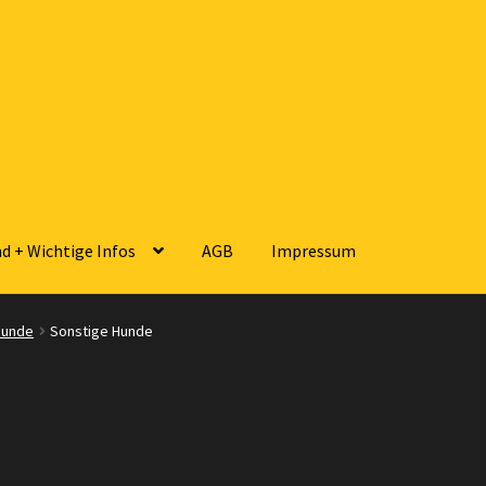
d + Wichtige Infos
AGB
Impressum
sse
Zahlungsarten
Versandarten
Kontakt
AGB
Widerrufsbelehrun
Hunde
Sonstige Hunde
 Wichtige Infos