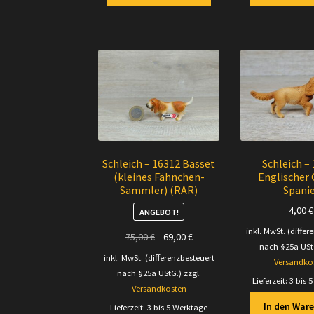
Schleich – 16312 Basset
Schleich –
(kleines Fähnchen-
Englischer
Sammler) (RAR)
Spani
4,00
€
ANGEBOT!
inkl. MwSt. (differ
Ursprünglicher
Aktueller
75,00
€
69,00
€
nach §25a USt
Preis
Preis
inkl. MwSt. (differenzbesteuert
Versandko
war:
ist:
nach §25a UStG.)
zzgl.
Lieferzeit:
3 bis 
75,00 €
69,00 €.
Versandkosten
In den War
Lieferzeit:
3 bis 5 Werktage