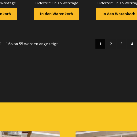
5 Werktage
Lieferzeit:
3 bis 5 Werktage
Lieferzeit:
3 bis 5 Werkta
enkorb
In den Warenkorb
In den Warenkorb
Nach
1 – 16 von 55 werden angezeigt
1
2
3
4
Aktualität
sortiert