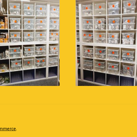
ommerce
.