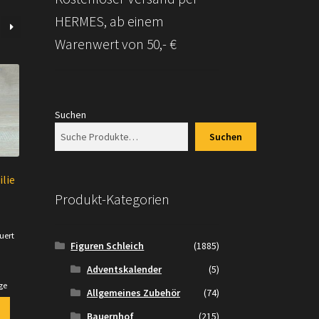
HERMES, ab einem
Warenwert von 50,- €
Suchen
Suchen
lie
Produkt-Kategorien
uert
Figuren Schleich
(1885)
.
Adventskalender
(5)
ge
Allgemeines Zubehör
(74)
Bauernhof
(215)