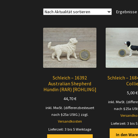
Ergebnisse 
Schleich – 16392
Schleich – 168
Australian Shepherd
Colli
Hündin (RAR) [ROHLING]
5,00
€
44,70
€
inkl. MwSt. (differ
inkl. MwSt. (differenzbesteuert
nach §25a USt
nach §25a UStG.)
zzgl.
Versandko
Versandkosten
Lieferzeit:
3 bis 
Lieferzeit:
3 bis 5 Werktage
In den War