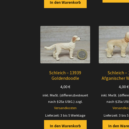
In den Warenkorb
Schleich – 13939
Schleich –
Goldendoodle
Afganischer 
4,00
€
4,00
€
inkl. MwSt. (differenzbesteuert
inkl. MwSt. (differ
nach §25a UStG.)
zzgl.
nach §25a USt
Versandkosten
Versandko
Lieferzeit:
3 bis 5 Werktage
Lieferzeit:
3 bis 
In den Warenkorb
In den War