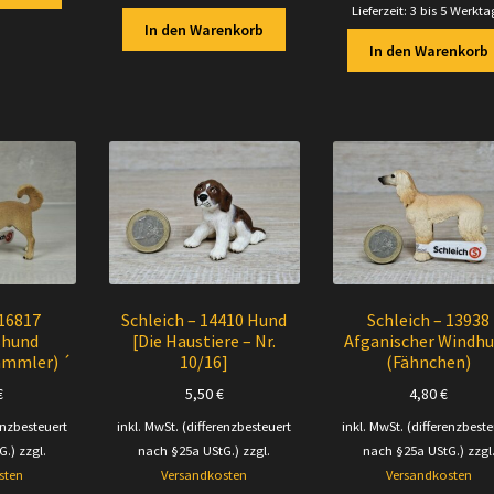
Lieferzeit:
3 bis 5 Werkta
In den Warenkorb
In den Warenkorb
 16817
Schleich – 14410 Hund
Schleich – 13938
shund
[Die Haustiere – Nr.
Afganischer Windh
ammler) ´
10/16]
(Fähnchen)
€
5,50
€
4,80
€
enzbesteuert
inkl. MwSt. (differenzbesteuert
inkl. MwSt. (differenzbeste
G.)
zzgl.
nach §25a UStG.)
zzgl.
nach §25a UStG.)
zzgl
sten
Versandkosten
Versandkosten