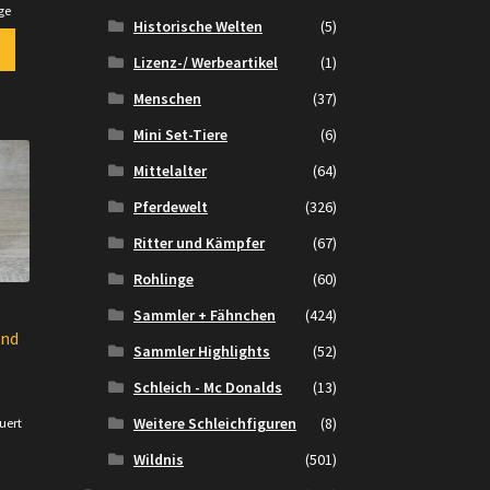
ge
Historische Welten
(5)
Lizenz-/ Werbeartikel
(1)
Menschen
(37)
Mini Set-Tiere
(6)
Mittelalter
(64)
Pferdewelt
(326)
Ritter und Kämpfer
(67)
Rohlinge
(60)
Sammler + Fähnchen
(424)
und
Sammler Highlights
(52)
Schleich - Mc Donalds
(13)
Weitere Schleichfiguren
(8)
uert
.
Wildnis
(501)