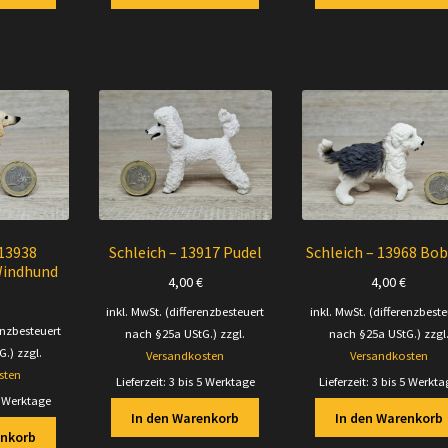
 13938
Schleich – 13917 Pudel
Schleich – 13968 Bob
Windhund
4,00
€
4,00
€
inkl. MwSt. (differenzbesteuert
inkl. MwSt. (differenzbeste
enzbesteuert
nach §25a UStG.)
zzgl.
nach §25a UStG.)
zzgl
G.)
zzgl.
Versandkosten
Versandkosten
sten
Lieferzeit:
3 bis 5 Werktage
Lieferzeit:
3 bis 5 Werkta
5 Werktage
In den Warenkorb
In den Warenkorb
enkorb