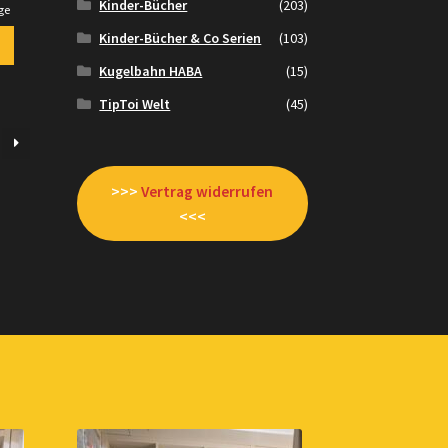
Kinder-Bücher
(203)
ge
Kinder-Bücher & Co Serien
(103)
Kugelbahn HABA
(15)
TipToi Welt
(45)
>>>
Vertrag widerrufen
<<<