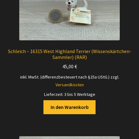
Schleich – 16315 West Highland Terrier (Wissenskärtchen-
Sammler) (RAR)
45,00
€
inkl. MwSt. (differenzbesteuert nach §25a UStG.)
zzgl.
Versandkosten
Lieferzeit:
3 bis 5 Werktage
In den Warenkorb