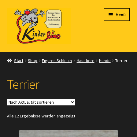
Zur
Zum
Menü
Navigation
Inhalt
springen
springen
Start
Start
Shop
Figuren Schleich
Haustiere
Hunde
Terrier
Vertrag widerrufen
Terrier
Shop
Warenkorb
Nach
Alle 12 Ergebnisse werden angezeigt
Kasse
Aktualität
sortiert
Zahlungsarten