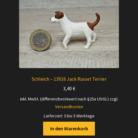
Versandarten
Kontakt
AGB
Widerrufsbelehrung
Datenschutzerklärung
Schleich – 13916 Jack Russel Terrier
3,40
€
Impressum
inkl. MwSt. (differenzbesteuert nach §25a UStG.)
zzgl.
Versandkosten
Versand + Wichtige Infos
Lieferzeit:
3 bis 5 Werktage
In den Warenkorb