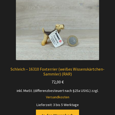
Schleich – 16310 Foxterrier (weißes Wissenskärtchen-
Sammler) (RAR)
72,00
€
inkl. MwSt. (differenzbesteuert nach §25a UStG.)
zzgl.
Versandkosten
Lieferzeit:
3 bis 5 Werktage