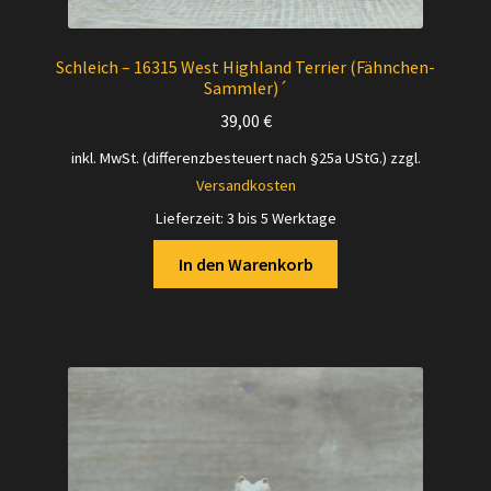
Schleich – 16315 West Highland Terrier (Fähnchen-
Sammler)´
39,00
€
inkl. MwSt. (differenzbesteuert nach §25a UStG.)
zzgl.
Versandkosten
Lieferzeit:
3 bis 5 Werktage
In den Warenkorb