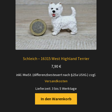
Schleich – 16315 West Highland Terrier
7,90
€
inkl. MwSt. (differenzbesteuert nach §25a UStG.)
zzgl.
Versandkosten
Lieferzeit:
3 bis 5 Werktage
In den Warenkorb