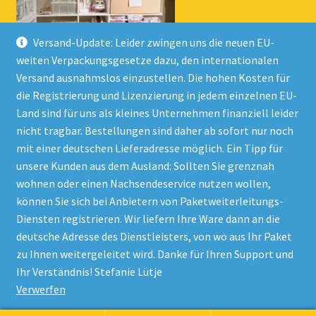
Versand-Update: Leider zwingen uns die neuen EU-
weiten Verpackungsgesetze dazu, den internationalen
Versand ausnahmslos einzustellen. Die hohen Kosten für
die Registrierung und Lizenzierung in jedem einzelnen EU-
Land sind für uns als kleines Unternehmen finanziell leider
nicht tragbar. Bestellungen sind daher ab sofort nur noch
mit einer deutschen Lieferadresse möglich. Ein Tipp für
unsere Kunden aus dem Ausland: Sollten Sie grenznah
wohnen oder einen Nachsendeservice nutzen wollen,
© Onlineshop Kinderlino 2026
können Sie sich bei Anbietern von Paketweiterleitungs-
Datenschutzerklärung
Erstellt mit WooCommerce
.
Diensten registrieren. Wir liefern Ihre Ware dann an die
deutsche Adresse des Dienstleisters, von wo aus Ihr Paket
zu Ihnen weitergeleitet wird. Danke für Ihren Support und
Vertrag widerrufen
Ihr Verständnis! Stefanie Lütje
Verwerfen
Alle Preise inkl. der gesetzlichen MwSt.