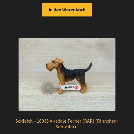
In den Warenkorb
Schleich – 16336 Airedale Terrier (RAR) (Fähnchen-
Sammler)´