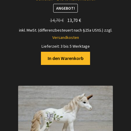
ANGEBOT!
Ursprünglicher
Aktueller
14,70
€
13,70
€
Preis
Preis
inkl. MwSt. (differenzbesteuert nach §25a UStG.)
zzgl.
war:
ist:
Versandkosten
14,70 €
13,70 €.
Lieferzeit:
3 bis 5 Werktage
In den Warenkorb