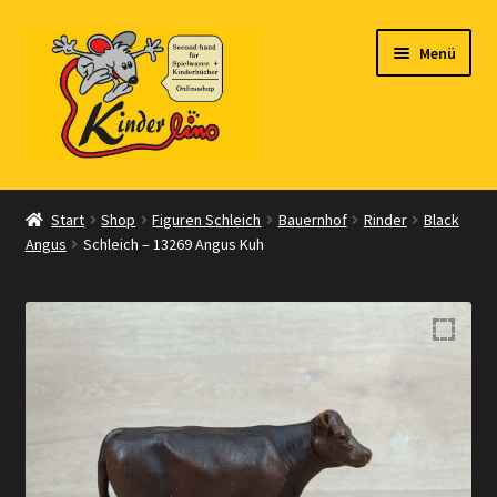
Zur
Zum
Menü
Navigation
Inhalt
springen
springen
Start
Start
Shop
Figuren Schleich
Bauernhof
Rinder
Black
Angus
Schleich – 13269 Angus Kuh
Vertrag widerrufen
Shop
Warenkorb
Kasse
Zahlungsarten