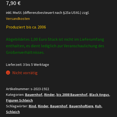
7,90
€
inkl. MwSt. (differenzbesteuert nach §25a UStG.)
zzgl.
Versandkosten
Produziert bis ca. 2006
Abgebildetes 1,00 Euro Stück ist nicht im Lieferumfang
enthalten, es dient lediglich zur Veranschaulichung des
Größenverhältnisses.
Lieferzeit:
3 bis 5 Werktage
Nicht vorrätig
Artikelnummer:
s-2023-1922
Kategorien:
Bauernhof
,
Rinder
,
bis 2008 Bauernhof
,
Black Angus
,
Figuren Schleich
Schlagwörter:
Rind
,
Rinder
,
Bauernhof
,
Bauernhoftiere
,
Kuh
,
Schleich