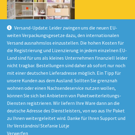
Versand-Update: Leider zwingen uns die neuen EU-
weiten Verpackungsgesetze dazu, den internationalen
Versand ausnahmslos einzustellen. Die hohen Kosten für
die Registrierung und Lizenzierung in jedem einzelnen EU-
Land sind für uns als kleines Unternehmen finanziell leider
nicht tragbar. Bestellungen sind daher ab sofort nur noch
mit einer deutschen Lieferadresse möglich. Ein Tipp für
unsere Kunden aus dem Ausland: Sollten Sie grenznah
wohnen oder einen Nachsendeservice nutzen wollen,
© Onlineshop Kinderlino 2026
können Sie sich bei Anbietern von Paketweiterleitungs-
Datenschutzerklärung
Erstellt mit WooCommerce
.
Diensten registrieren. Wir liefern Ihre Ware dann an die
deutsche Adresse des Dienstleisters, von wo aus Ihr Paket
zu Ihnen weitergeleitet wird. Danke für Ihren Support und
Vertrag widerrufen
Ihr Verständnis! Stefanie Lütje
Verwerfen
Alle Preise inkl. der gesetzlichen MwSt.