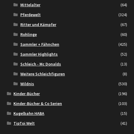
Mittelalter
(64)
Pferdewelt
(324)
Ritter und Kämpfer
(67)
Rohlinge
(60)
Sammler + Fähnchen
(425)
Sammler Highlights
(52)
Schleich - Mc Donalds
(13)
Weitere Schleichfiguren
(8)
Wildnis
(530)
Kinder-Bücher
(196)
Kinder-Bücher & Co Serien
(103)
Kugelbahn HABA
(15)
TipToi Welt
(41)