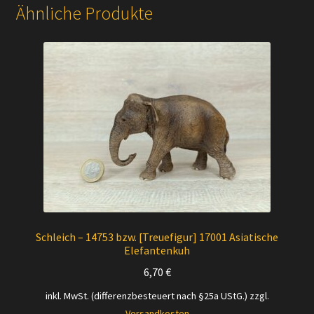
Ähnliche Produkte
Schleich – 14753 bzw. [Treuefigur] 17001 Asiatische
Elefantenkuh
6,70
€
inkl. MwSt. (differenzbesteuert nach §25a UStG.)
zzgl.
Versandkosten