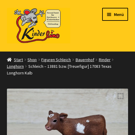
Zur
Zum
Menü
Navigation
Inhalt
springen
springen
Start
Start
Shop
Figuren Schleich
Bauernhof
Rinder
Longhorn
Schleich – 13881 bzw. [Treuefigur] 17083 Texas
Vertrag widerrufen
Longhorn Kalb
Shop
Warenkorb
Kasse
Zahlungsarten