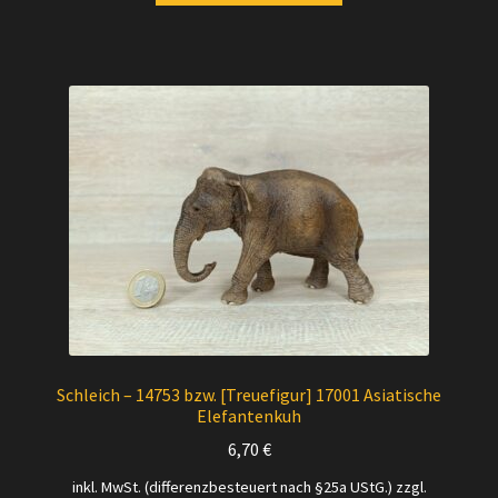
Schleich – 14753 bzw. [Treuefigur] 17001 Asiatische
Elefantenkuh
6,70
€
inkl. MwSt. (differenzbesteuert nach §25a UStG.)
zzgl.