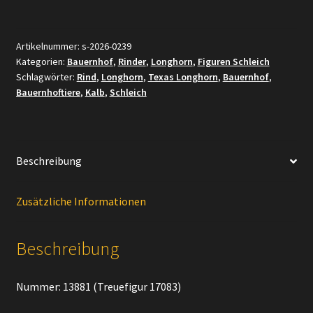
13881
bzw.
[Treuefigur]
Artikelnummer:
s-2026-0239
Kategorien:
Bauernhof
,
Rinder
,
Longhorn
,
Figuren Schleich
17083
Schlagwörter:
Rind
,
Longhorn
,
Texas Longhorn
,
Bauernhof
,
Texas
Bauernhoftiere
,
Kalb
,
Schleich
Longhorn
Kalb
Menge
Beschreibung
Zusätzliche Informationen
Beschreibung
Nummer: 13881 (Treuefigur 17083)