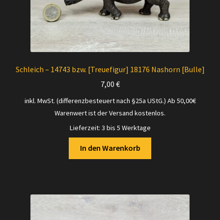
Schleich – 14743 bzw. [Treuefigur] 18176 Nashorn [Bulle]
7,00
€
inkl. MwSt. (differenzbesteuert nach §25a UStG.)
Ab 50,00€
Warenwert ist der Versand kostenlos.
Lieferzeit:
3 bis 5 Werktage
In den Warenkorb