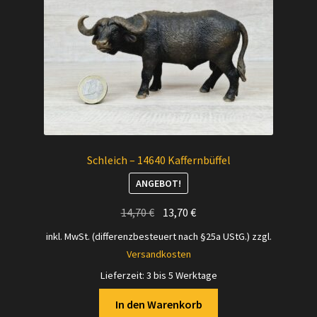
Schleich – 14640 Kaffernbüffel
ANGEBOT!
Ursprünglicher
Aktueller
14,70
€
13,70
€
Preis
Preis
inkl. MwSt. (differenzbesteuert nach §25a UStG.)
zzgl.
war:
ist:
Versandkosten
14,70 €
13,70 €.
Lieferzeit:
3 bis 5 Werktage
In den Warenkorb