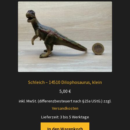
Schleich – 14510 Dilophosaurus, klein
5,00
€
inkl. MwSt. (differenzbesteuert nach §25a UStG.)
zzgl.
Versandkosten
Lieferzeit:
3 bis 5 Werktage
In den Warenkorb