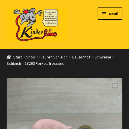
Zur
Zum
Menü
Navigation
Inhalt
springen
springen
Start
Start
Shop
Figuren Schleich
Bauernhof
Schweine
Schleich – 13290 Ferkel, fressend
Vertrag widerrufen
Shop
Warenkorb
Kasse
Zahlungsarten