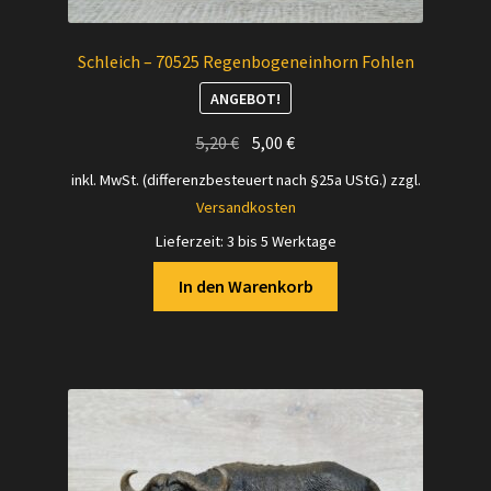
Schleich – 70525 Regenbogeneinhorn Fohlen
ANGEBOT!
Ursprünglicher
Aktueller
5,20
€
5,00
€
Preis
Preis
inkl. MwSt. (differenzbesteuert nach §25a UStG.)
zzgl.
war:
ist:
Versandkosten
5,20 €
5,00 €.
Lieferzeit:
3 bis 5 Werktage
In den Warenkorb