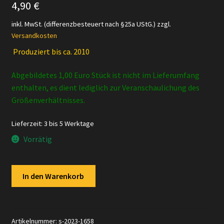
4,90
€
inkl. MwSt. (differenzbesteuert nach §25a UStG.)
zzgl.
Versandkosten
Produziert bis ca. 2010
Abgebildetes 1,00 Euro Stück ist nicht im Lieferumfang
enthalten, es dient lediglich zur Veranschaulichung des
Größenverhältnisses.
Lieferzeit:
3 bis 5 Werktage
Vorrätig
Schleich
In den Warenkorb
-
13290
Ferkel,
fressend
Artikelnummer:
s-2023-1658