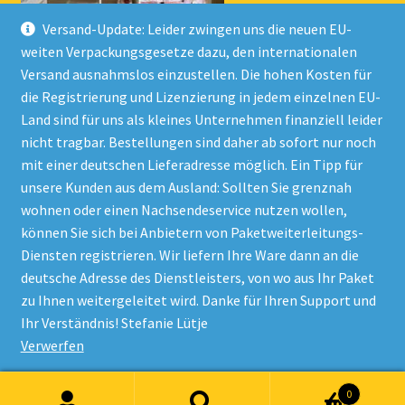
Versand-Update: Leider zwingen uns die neuen EU-
weiten Verpackungsgesetze dazu, den internationalen
Versand ausnahmslos einzustellen. Die hohen Kosten für
die Registrierung und Lizenzierung in jedem einzelnen EU-
Land sind für uns als kleines Unternehmen finanziell leider
nicht tragbar. Bestellungen sind daher ab sofort nur noch
mit einer deutschen Lieferadresse möglich. Ein Tipp für
unsere Kunden aus dem Ausland: Sollten Sie grenznah
wohnen oder einen Nachsendeservice nutzen wollen,
© Onlineshop Kinderlino 2026
können Sie sich bei Anbietern von Paketweiterleitungs-
Datenschutzerklärung
Erstellt mit WooCommerce
.
Diensten registrieren. Wir liefern Ihre Ware dann an die
deutsche Adresse des Dienstleisters, von wo aus Ihr Paket
zu Ihnen weitergeleitet wird. Danke für Ihren Support und
Vertrag widerrufen
Ihr Verständnis! Stefanie Lütje
Verwerfen
Alle Preise inkl. der gesetzlichen MwSt.
0