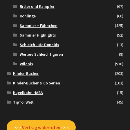
Ritter und Kämpfer
(67)
Rohlinge
(60)
Sammler + Fähnchen
(425)
Sammler Highlights
(52)
Schleich - Mc Donalds
(13)
Weitere Schleichfiguren
(8)
Wildnis
(530)
Kinder-Bücher
(203)
Kinder-Bücher & Co Serien
(103)
Kugelbahn HABA
(15)
TipToi Welt
(45)
>>>
Vertrag widerrufen
<<<