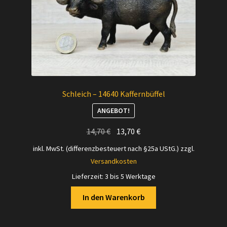
Schleich – 14640 Kaffernbüffel
ANGEBOT!
Ursprünglicher
Aktueller
14,70
€
13,70
€
Preis
Preis
inkl. MwSt. (differenzbesteuert nach §25a UStG.)
zzgl.
war:
ist:
Versandkosten
14,70 €
13,70 €.
Lieferzeit:
3 bis 5 Werktage
In den Warenkorb