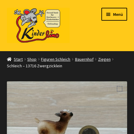
Zur
Zum
Menü
Navigation
Inhalt
springen
springen
Start
Start
Shop
Figuren Schleich
Bauernhof
Ziegen
Schleich – 13716 Zwergzicklein
Vertrag widerrufen
Shop
Warenkorb
Kasse
Zahlungsarten