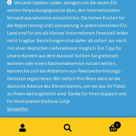
Versand-Update: Leider zwingen uns die neuen EU-
weiten Verpackungsgesetze dazu, den internationalen
Versand ausnahmslos einzustellen. Die hohen Kosten für
die Registrierung und Lizenzierung in jedem einzelnen EU-
Land sind für uns als kleines Unternehmen finanziell leider
nicht tragbar. Bestellungen sind daher ab sofort nur noch
mit einer deutschen Lieferadresse möglich. Ein Tipp für
unsere Kunden aus dem Ausland: Sollten Sie grenznah
wohnen oder einen Nachsendeservice nutzen wollen,
© Onlineshop Kinderlino 2026
können Sie sich bei Anbietern von Paketweiterleitungs-
Datenschutzerklärung
Erstellt mit WooCommerce
.
Diensten registrieren. Wir liefern Ihre Ware dann an die
deutsche Adresse des Dienstleisters, von wo aus Ihr Paket
zu Ihnen weitergeleitet wird. Danke für Ihren Support und
Vertrag widerrufen
Ihr Verständnis! Stefanie Lütje
Verwerfen
Alle Preise inkl. der gesetzlichen MwSt.
0
Suchen
Suchen