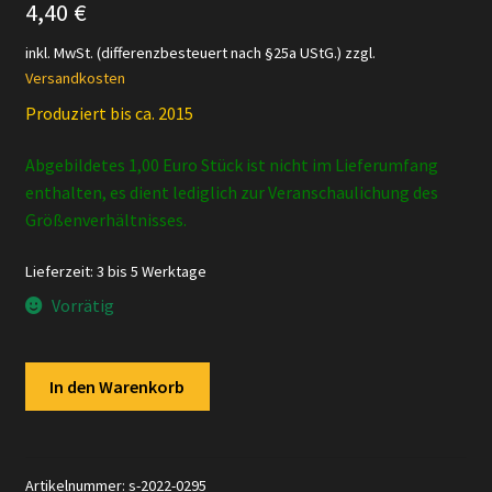
4,40
€
inkl. MwSt. (differenzbesteuert nach §25a UStG.)
zzgl.
Versandkosten
Produziert bis ca. 2015
Abgebildetes 1,00 Euro Stück ist nicht im Lieferumfang
enthalten, es dient lediglich zur Veranschaulichung des
Größenverhältnisses.
Lieferzeit:
3 bis 5 Werktage
Vorrätig
Schleich
In den Warenkorb
-
13716
Zwergzicklein
Menge
Artikelnummer:
s-2022-0295