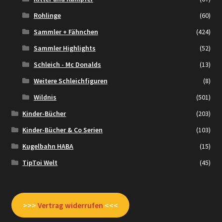
Rohlinge
(60)
Sammler + Fähnchen
(424)
Sammler Highlights
(52)
Schleich - Mc Donalds
(13)
Weitere Schleichfiguren
(8)
Wildnis
(501)
Kinder-Bücher
(203)
Kinder-Bücher & Co Serien
(103)
Kugelbahn HABA
(15)
TipToi Welt
(45)
>>>
Vertrag widerrufen
<<<