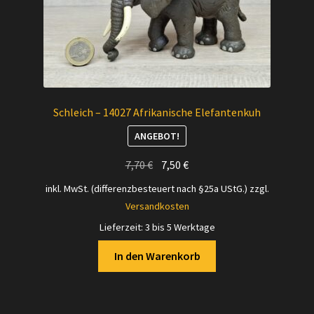
Schleich – 14027 Afrikanische Elefantenkuh
ANGEBOT!
Ursprünglicher
Aktueller
7,70
€
7,50
€
Preis
Preis
inkl. MwSt. (differenzbesteuert nach §25a UStG.)
zzgl.
war:
ist:
Versandkosten
7,70 €
7,50 €.
Lieferzeit:
3 bis 5 Werktage
In den Warenkorb