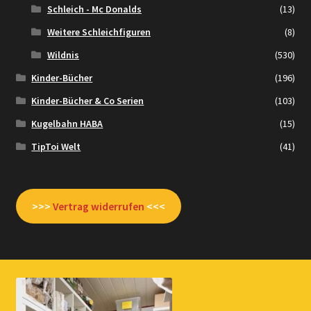
Schleich - Mc Donalds
(13)
Weitere Schleichfiguren
(8)
Wildnis
(530)
Kinder-Bücher
(196)
Kinder-Bücher & Co Serien
(103)
Kugelbahn HABA
(15)
TipToi Welt
(41)
>>>
Vertrag widerrufen
<<<