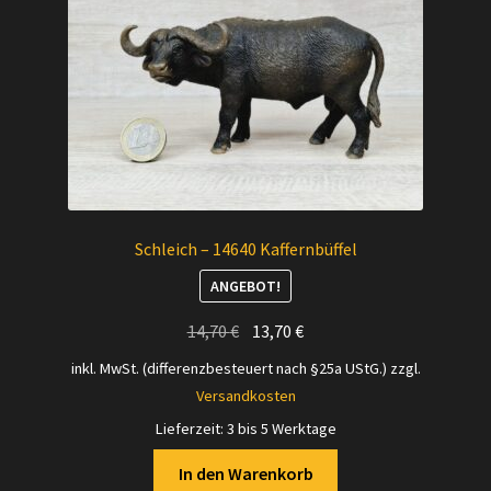
Schleich – 14640 Kaffernbüffel
ANGEBOT!
Ursprünglicher
Aktueller
14,70
€
13,70
€
Preis
Preis
inkl. MwSt. (differenzbesteuert nach §25a UStG.)
zzgl.
war:
ist:
Versandkosten
14,70 €
13,70 €.
Lieferzeit:
3 bis 5 Werktage
In den Warenkorb