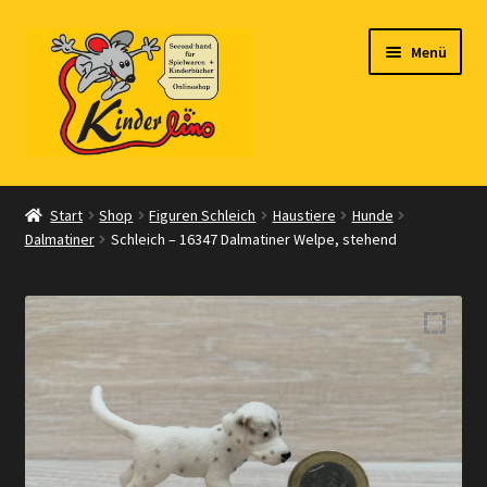
Zur
Zum
Menü
Navigation
Inhalt
springen
springen
Start
Start
Shop
Figuren Schleich
Haustiere
Hunde
Dalmatiner
Schleich – 16347 Dalmatiner Welpe, stehend
Vertrag widerrufen
Shop
Warenkorb
Kasse
Zahlungsarten