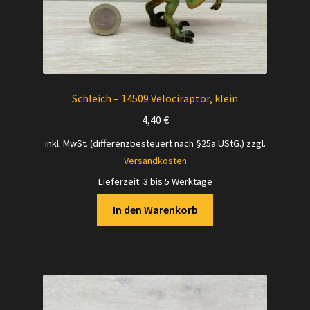
Schleich – 14509 Velociraptor, klein
4,40
€
inkl. MwSt. (differenzbesteuert nach §25a UStG.)
zzgl.
Versandkosten
Lieferzeit:
3 bis 5 Werktage
In den Warenkorb