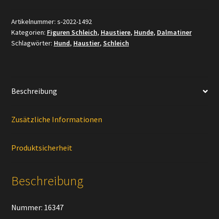
Dalmatiner
Welpe,
Artikelnummer:
s-2022-1492
Kategorien:
Figuren Schleich
,
Haustiere
,
Hunde
,
Dalmatiner
stehend
Schlagwörter:
Hund
,
Haustier
,
Schleich
Menge
Beschreibung
Zusätzliche Informationen
Produktsicherheit
Beschreibung
Nummer: 16347