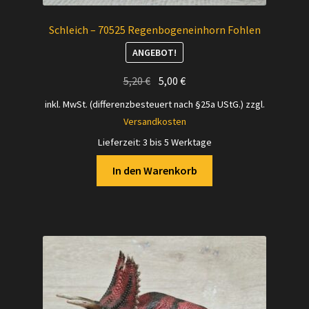
Schleich – 70525 Regenbogeneinhorn Fohlen
ANGEBOT!
Ursprünglicher
Aktueller
5,20
€
5,00
€
Preis
Preis
inkl. MwSt. (differenzbesteuert nach §25a UStG.)
zzgl.
war:
ist:
Versandkosten
5,20 €
5,00 €.
Lieferzeit:
3 bis 5 Werktage
In den Warenkorb