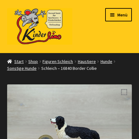
Zur
Zum
Menü
Navigation
Inhalt
springen
springen
Start
Start
Shop
Figuren Schleich
Haustiere
Hunde
Sonstige Hunde
Schleich – 16840 Border Collie
Vertrag widerrufen
Shop
Warenkorb
Kasse
Zahlungsarten