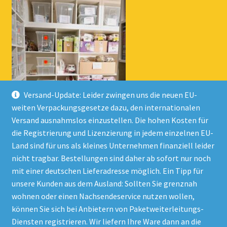
Versand-Update: Leider zwingen uns die neuen EU-
weiten Verpackungsgesetze dazu, den internationalen
Versand ausnahmslos einzustellen. Die hohen Kosten für
die Registrierung und Lizenzierung in jedem einzelnen EU-
Land sind für uns als kleines Unternehmen finanziell leider
nicht tragbar. Bestellungen sind daher ab sofort nur noch
mit einer deutschen Lieferadresse möglich. Ein Tipp für
unsere Kunden aus dem Ausland: Sollten Sie grenznah
wohnen oder einen Nachsendeservice nutzen wollen,
© Onlineshop Kinderlino 2026
können Sie sich bei Anbietern von Paketweiterleitungs-
Datenschutzerklärung
Erstellt mit WooCommerce
.
Diensten registrieren. Wir liefern Ihre Ware dann an die