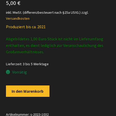
5,00
€
inkl. MwSt. (differenzbesteuert nach §25a UStG.)
zzgl.
Versandkosten
Produziert bis ca. 2021
Abgebildetes 1,00 Euro Stück ist nicht im Lieferumfang
enthalten, es dient lediglich zur Veranschaulichung des
Größenverhältnisses.
Lieferzeit:
3 bis 5 Werktage
Vorrätig
Schleich
In den Warenkorb
-
16840
Border
Collie
Artikelnummer:
s-2023-1032