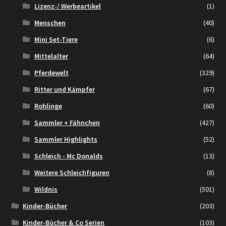
Lizenz-/ Werbeartikel
(1)
Menschen
(40)
Mini Set-Tiere
(6)
Mittelalter
(64)
Pferdewelt
(329)
Ritter und Kämpfer
(67)
Rohlinge
(60)
Sammler + Fähnchen
(427)
Sammler Highlights
(52)
Schleich - Mc Donalds
(13)
Weitere Schleichfiguren
(8)
Wildnis
(501)
Kinder-Bücher
(203)
Kinder-Bücher & Co Serien
(103)