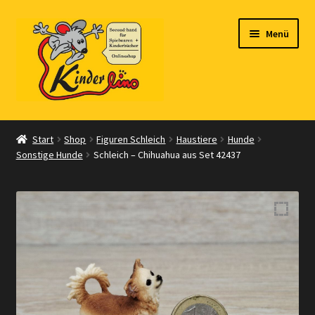
Zur
Zum
Menü
Navigation
Inhalt
springen
springen
Start
Start
Shop
Figuren Schleich
Haustiere
Hunde
Sonstige Hunde
Schleich – Chihuahua aus Set 42437
Vertrag widerrufen
Shop
Warenkorb
Kasse
Zahlungsarten