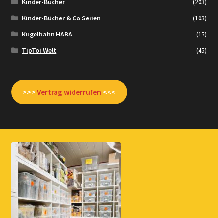
Kinder-Bücher
(203)
Kinder-Bücher & Co Serien
(103)
Kugelbahn HABA
(15)
TipToi Welt
(45)
>>>
Vertrag widerrufen
<<<