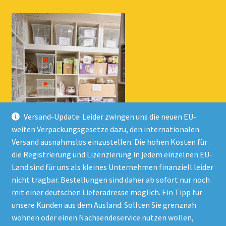
Versand-Update: Leider zwingen uns die neuen EU-
weiten Verpackungsgesetze dazu, den internationalen
Versand ausnahmslos einzustellen. Die hohen Kosten für
die Registrierung und Lizenzierung in jedem einzelnen EU-
Land sind für uns als kleines Unternehmen finanziell leider
nicht tragbar. Bestellungen sind daher ab sofort nur noch
mit einer deutschen Lieferadresse möglich. Ein Tipp für
unsere Kunden aus dem Ausland: Sollten Sie grenznah
wohnen oder einen Nachsendeservice nutzen wollen,
© Onlineshop Kinderlino 2026