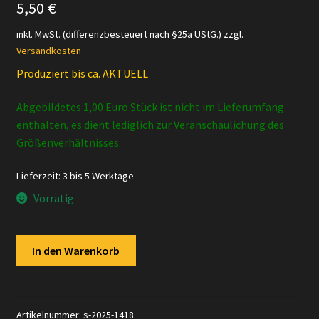
5,50
€
inkl. MwSt. (differenzbesteuert nach §25a UStG.)
zzgl.
Versandkosten
Produziert bis ca. AKTUELL
Abgebildetes 1,00 Euro Stück ist nicht im Lieferumfang
enthalten, es dient lediglich zur Veranschaulichung des
Größenverhältnisses.
Lieferzeit:
3 bis 5 Werktage
Vorrätig
Schleich
In den Warenkorb
-
Chihuahua
aus
Set
Artikelnummer:
s-2025-1418