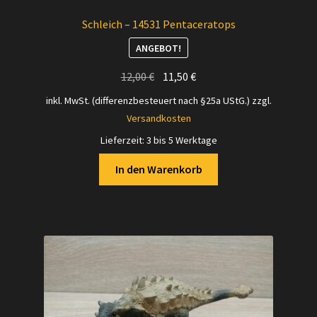
Schleich – 14531 Pentaceratops
ANGEBOT!
Ursprünglicher
Aktueller
12,00
€
11,50
€
Preis
Preis
inkl. MwSt. (differenzbesteuert nach §25a UStG.)
zzgl.
war:
ist:
Versandkosten
12,00 €
11,50 €.
Lieferzeit:
3 bis 5 Werktage
In den Warenkorb