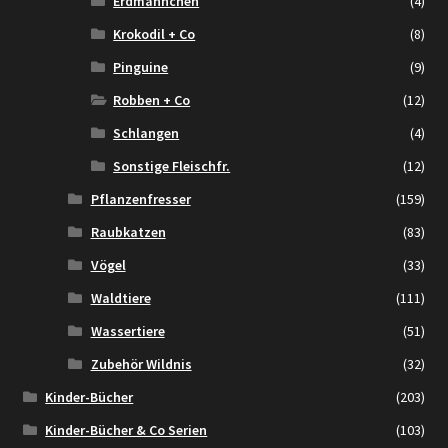
Erdmännchen
(4)
Krokodil + Co
(8)
Pinguine
(9)
Robben + Co
(12)
Schlangen
(4)
Sonstige Fleischfr.
(12)
Pflanzenfresser
(159)
Raubkatzen
(83)
Vögel
(33)
Waldtiere
(111)
Wassertiere
(51)
Zubehör Wildnis
(32)
Kinder-Bücher
(203)
Kinder-Bücher & Co Serien
(103)