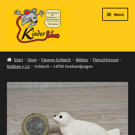
Zur
Zum
Menü
Navigation
Inhalt
springen
springen
Start
Start
Shop
Figuren Schleich
Wildnis
Fleischfresser
Robben + Co
Schleich – 14703 Seehundjunges
Vertrag widerrufen
Shop
Warenkorb
Kasse
Zahlungsarten