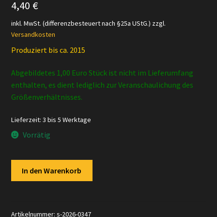
4,40
€
inkl. MwSt. (differenzbesteuert nach §25a UStG.)
zzgl.
Versandkosten
Produziert bis ca. 2015
Abgebildetes 1,00 Euro Stück ist nicht im Lieferumfang
enthalten, es dient lediglich zur Veranschaulichung des
Größenverhältnisses.
Lieferzeit:
3 bis 5 Werktage
Vorrätig
Schleich
In den Warenkorb
-
14703
Seehundjunges
Menge
Artikelnummer:
s-2026-0347