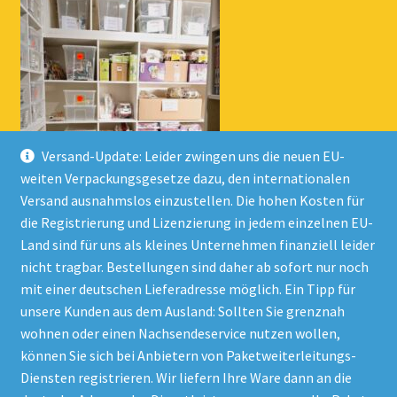
Versand-Update: Leider zwingen uns die neuen EU-
weiten Verpackungsgesetze dazu, den internationalen
Versand ausnahmslos einzustellen. Die hohen Kosten für
die Registrierung und Lizenzierung in jedem einzelnen EU-
Land sind für uns als kleines Unternehmen finanziell leider
nicht tragbar. Bestellungen sind daher ab sofort nur noch
mit einer deutschen Lieferadresse möglich. Ein Tipp für
unsere Kunden aus dem Ausland: Sollten Sie grenznah
wohnen oder einen Nachsendeservice nutzen wollen,
© Onlineshop Kinderlino 2026
können Sie sich bei Anbietern von Paketweiterleitungs-
Datenschutzerklärung
Erstellt mit WooCommerce
.
Diensten registrieren. Wir liefern Ihre Ware dann an die