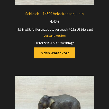
Schleich – 14509 Velociraptor, klein
4,40
€
inkl. MwSt. (differenzbesteuert nach §25a UStG.)
zzgl.
Versandkosten
Lieferzeit:
3 bis 5 Werktage
In den Warenkorb