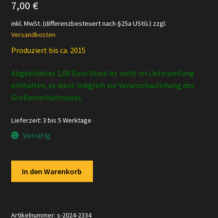
7,00
€
inkl. MwSt. (differenzbesteuert nach §25a UStG.)
zzgl.
Versandkosten
Produziert bis ca. 2015
Abgebildetes 1,00 Euro Stück ist nicht im Lieferumfang
enthalten, es dient lediglich zur Veranschaulichung des
Größenverhältnisses.
Lieferzeit:
3 bis 5 Werktage
Vorrätig
Schleich
In den Warenkorb
-
14320
Giraffenkuh
Menge
Artikelnummer:
s-2024-2334