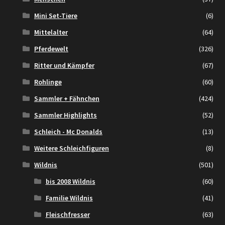
Mini Set-Tiere
(6)
Mittelalter
(64)
Pferdewelt
(326)
Ritter und Kämpfer
(67)
Rohlinge
(60)
Sammler + Fähnchen
(424)
Sammler Highlights
(52)
Schleich - Mc Donalds
(13)
Weitere Schleichfiguren
(8)
Wildnis
(501)
bis 2008 Wildnis
(60)
Familie Wildnis
(41)
Fleischfresser
(63)