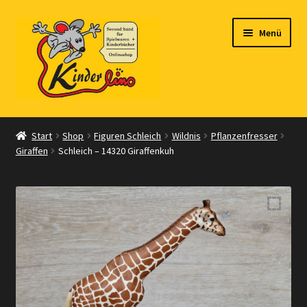
Zur
Zum
Menü
Navigation
Inhalt
springen
springen
Start
Start
Shop
Figuren Schleich
Wildnis
Pflanzenfresser
Giraffen
Schleich – 14320 Giraffenkuh
Vertrag widerrufen
Shop
Warenkorb
Kasse
Zahlungsarten