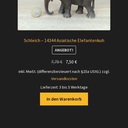
Schleich – 14344 Asiatische Elefantenkuh
ANGEBOT!
Ursprünglicher
Aktueller
7,70
€
7,50
€
Preis
Preis
inkl. MwSt. (differenzbesteuert nach §25a UStG.)
zzgl.
war:
ist:
Versandkosten
7,70 €
7,50 €.
Lieferzeit:
3 bis 5 Werktage
In den Warenkorb