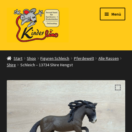
Zur
Zum
Menü
Navigation
Inhalt
springen
springen
Start
Start
Shop
Figuren Schleich
Pferdewelt
Alle Rassen
Shire
Schleich – 13734 Shire Hengst
Vertrag widerrufen
Shop
Warenkorb
Kasse
Zahlungsarten