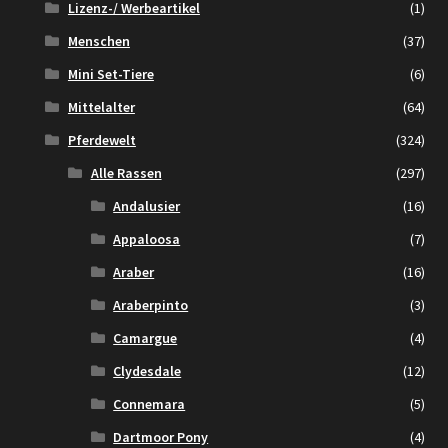
Lizenz-/ Werbeartikel
(1)
Menschen
(37)
Mini Set-Tiere
(6)
Mittelalter
(64)
Pferdewelt
(324)
Alle Rassen
(297)
Andalusier
(16)
Appaloosa
(7)
Araber
(16)
Araberpinto
(3)
Camargue
(4)
Clydesdale
(12)
Connemara
(5)
Dartmoor Pony
(4)