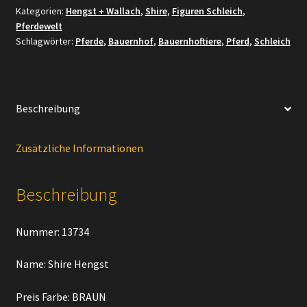
Kategorien:
Hengst + Wallach
,
Shire
,
Figuren Schleich
,
Menge
Pferdewelt
Schlagwörter:
Pferde
,
Bauernhof
,
Bauernhoftiere
,
Pferd
,
Schleich
Beschreibung
Zusätzliche Informationen
Beschreibung
Nummer: 13734
Name: Shire Hengst
Preis Farbe: BRAUN