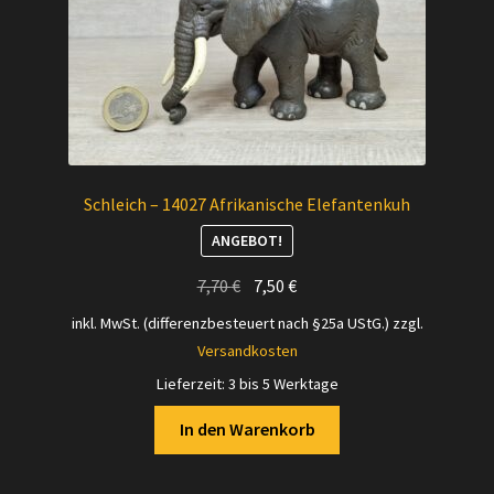
Schleich – 14027 Afrikanische Elefantenkuh
ANGEBOT!
Ursprünglicher
Aktueller
7,70
€
7,50
€
Preis
Preis
inkl. MwSt. (differenzbesteuert nach §25a UStG.)
zzgl.
war:
ist:
Versandkosten
7,70 €
7,50 €.
Lieferzeit:
3 bis 5 Werktage
In den Warenkorb