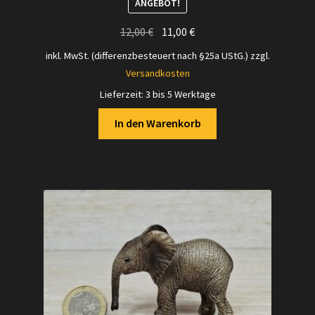
ANGEBOT!
Ursprünglicher
Aktueller
12,00
€
11,00
€
Preis
Preis
inkl. MwSt. (differenzbesteuert nach §25a UStG.)
zzgl.
war:
ist:
Versandkosten
12,00 €
11,00 €.
Lieferzeit:
3 bis 5 Werktage
In den Warenkorb