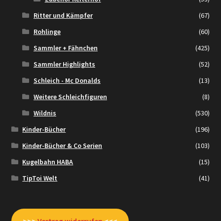
Ritter und Kämpfer
(67)
Rohlinge
(60)
Sammler + Fähnchen
(425)
Sammler Highlights
(52)
Schleich - Mc Donalds
(13)
Weitere Schleichfiguren
(8)
Wildnis
(530)
Kinder-Bücher
(196)
Kinder-Bücher & Co Serien
(103)
Kugelbahn HABA
(15)
TipToi Welt
(41)