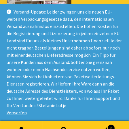
Versand-Update: Leider zwingen uns die neuen EU-
weiten Verpackungsgesetze dazu, den internationalen
Versand ausnahmslos einzustellen. Die hohen Kosten für
die Registrierung und Lizenzierung in jedem einzelnen EU-
Land sind für uns als kleines Unternehmen finanziell leider
nicht tragbar. Bestellungen sind daher ab sofort nur noch
mit einer deutschen Lieferadresse möglich. Ein Tipp für
unsere Kunden aus dem Ausland: Sollten Sie grenznah
wohnen oder einen Nachsendeservice nutzen wollen,
© Onlineshop Kinderlino 2026
können Sie sich bei Anbietern von Paketweiterleitungs-
Datenschutzerklärung
Erstellt mit WooCommerce
.
Diensten registrieren. Wir liefern Ihre Ware dann an die
deutsche Adresse des Dienstleisters, von wo aus Ihr Paket
zu Ihnen weitergeleitet wird. Danke für Ihren Support und
Vertrag widerrufen
Ihr Verständnis! Stefanie Lütje
Verwerfen
Alle Preise inkl. der gesetzlichen MwSt.
0