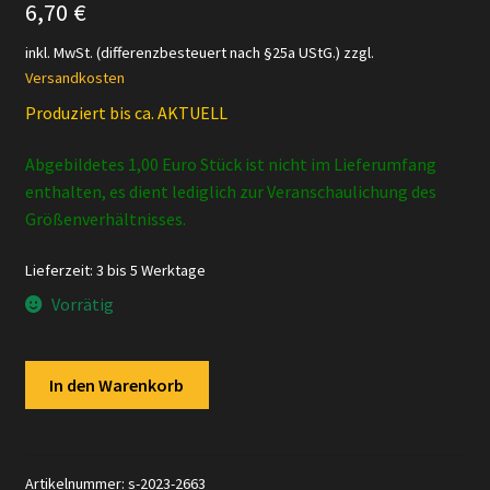
6,70
€
inkl. MwSt. (differenzbesteuert nach §25a UStG.)
zzgl.
Versandkosten
Produziert bis ca. AKTUELL
Abgebildetes 1,00 Euro Stück ist nicht im Lieferumfang
enthalten, es dient lediglich zur Veranschaulichung des
Größenverhältnisses.
Lieferzeit:
3 bis 5 Werktage
Vorrätig
Schleich
In den Warenkorb
–
13734
Shire
Hengst
Artikelnummer:
s-2023-2663