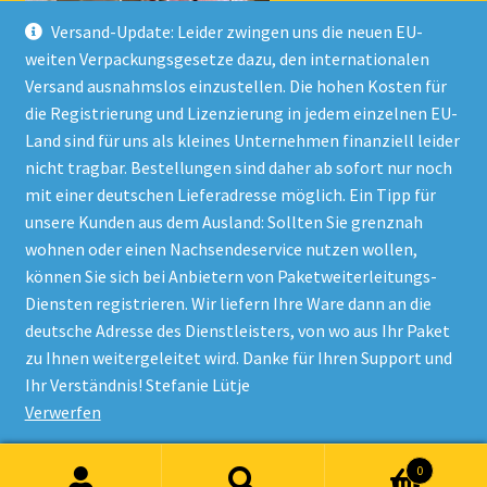
Versand-Update: Leider zwingen uns die neuen EU-
weiten Verpackungsgesetze dazu, den internationalen
Versand ausnahmslos einzustellen. Die hohen Kosten für
die Registrierung und Lizenzierung in jedem einzelnen EU-
Land sind für uns als kleines Unternehmen finanziell leider
nicht tragbar. Bestellungen sind daher ab sofort nur noch
mit einer deutschen Lieferadresse möglich. Ein Tipp für
unsere Kunden aus dem Ausland: Sollten Sie grenznah
wohnen oder einen Nachsendeservice nutzen wollen,
© Onlineshop Kinderlino 2026
können Sie sich bei Anbietern von Paketweiterleitungs-
Datenschutzerklärung
Erstellt mit WooCommerce
.
Diensten registrieren. Wir liefern Ihre Ware dann an die
deutsche Adresse des Dienstleisters, von wo aus Ihr Paket
zu Ihnen weitergeleitet wird. Danke für Ihren Support und
Vertrag widerrufen
Ihr Verständnis! Stefanie Lütje
Verwerfen
Alle Preise inkl. der gesetzlichen MwSt.
0