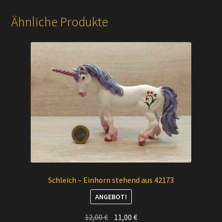
Ähnliche Produkte
Schleich – Einhorn stehend aus 42173
ANGEBOT!
Ursprünglicher
Aktueller
12,00
€
11,00
€