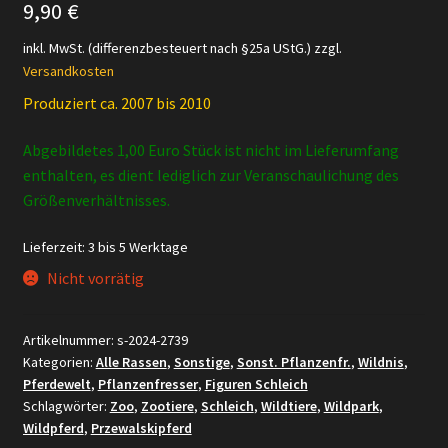
9,90
€
inkl. MwSt. (differenzbesteuert nach §25a UStG.)
zzgl.
Versandkosten
Produziert ca. 2007 bis 2010
Abgebildetes 1,00 Euro Stück ist nicht im Lieferumfang
enthalten, es dient lediglich zur Veranschaulichung des
Größenverhältnisses.
Lieferzeit:
3 bis 5 Werktage
Nicht vorrätig
Artikelnummer:
s-2024-2739
Kategorien:
Alle Rassen
,
Sonstige
,
Sonst. Pflanzenfr.
,
Wildnis
,
Pferdewelt
,
Pflanzenfresser
,
Figuren Schleich
Schlagwörter:
Zoo
,
Zootiere
,
Schleich
,
Wildtiere
,
Wildpark
,
Wildpferd
,
Przewalskipferd