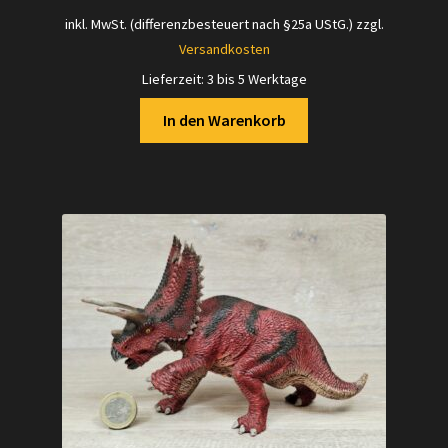
Preis
Preis
inkl. MwSt. (differenzbesteuert nach §25a UStG.)
zzgl.
war:
ist:
Versandkosten
12,00 €
11,00 €.
Lieferzeit:
3 bis 5 Werktage
In den Warenkorb