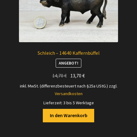
Schleich – 14640 Kaffernbüffel
ANGEBOT!
Ursprünglicher
Aktueller
14,70
€
13,70
€
Preis
Preis
inkl. MwSt. (differenzbesteuert nach §25a UStG.)
zzgl.
war:
ist:
Versandkosten
14,70 €
13,70 €.
Lieferzeit:
3 bis 5 Werktage
In den Warenkorb