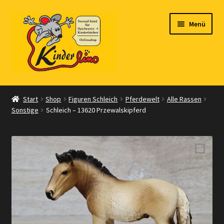
Zur
Zum
Menü
Navigation
Inhalt
springen
springen
Start
Start
Shop
Figuren Schleich
Pferdewelt
Alle Rassen
Sonstige
Schleich – 13620 Przewalskipferd
Vertrag widerrufen
Shop
Warenkorb
Kasse
Zahlungsarten