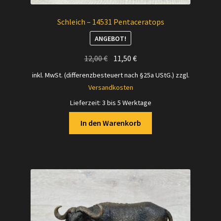
Schleich – 14531 Pentaceratops
ANGEBOT!
Ursprünglicher
Aktueller
12,00
€
11,50
€
Preis
Preis
inkl. MwSt. (differenzbesteuert nach §25a UStG.)
zzgl.
war:
ist:
Versandkosten
12,00 €
11,50 €.
Lieferzeit:
3 bis 5 Werktage
In den Warenkorb