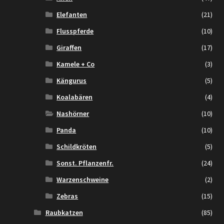
Elefanten
(21)
Flusspferde
(10)
Giraffen
(17)
Kamele + Co
(3)
Kängurus
(5)
Koalabären
(4)
Nashörner
(10)
Panda
(10)
Schildkröten
(5)
Sonst. Pflanzenfr.
(24)
Warzenschweine
(2)
Zebras
(15)
Raubkatzen
(85)