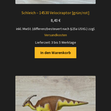
Schleich – 14530 Velociraptor [grün/rot]
8,40
€
inkl. MwSt. (differenzbesteuert nach §25a UStG.)
zzgl.
Versandkosten
Lieferzeit:
3 bis 5 Werktage
In den Warenkorb