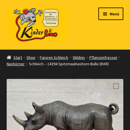
Zur
Zum
Menü
Navigation
Inhalt
springen
springen
Start
Start
Shop
Figuren Schleich
Wildnis
Pflanzenfresser
Nashörner
Schleich – 14394 Spitzmaulnashorn Bulle (RAR)
Vertrag widerrufen
Shop
Warenkorb
Kasse
Zahlungsarten