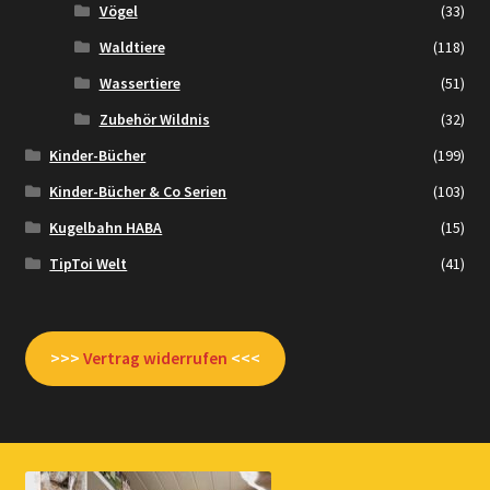
Vögel
(33)
Waldtiere
(118)
Wassertiere
(51)
Zubehör Wildnis
(32)
Kinder-Bücher
(199)
Kinder-Bücher & Co Serien
(103)
Kugelbahn HABA
(15)
TipToi Welt
(41)
>>>
Vertrag widerrufen
<<<