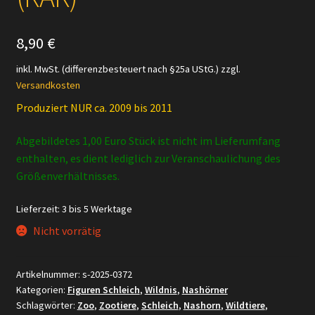
8,90
€
inkl. MwSt. (differenzbesteuert nach §25a UStG.)
zzgl.
Versandkosten
Produziert NUR ca. 2009 bis 2011
Abgebildetes 1,00 Euro Stück ist nicht im Lieferumfang
enthalten, es dient lediglich zur Veranschaulichung des
Größenverhältnisses.
Lieferzeit:
3 bis 5 Werktage
Nicht vorrätig
Artikelnummer:
s-2025-0372
Kategorien:
Figuren Schleich
,
Wildnis
,
Nashörner
Schlagwörter:
Zoo
,
Zootiere
,
Schleich
,
Nashorn
,
Wildtiere
,