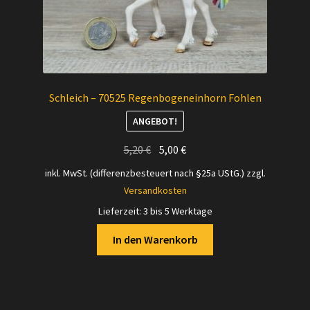
Schleich – 70525 Regenbogeneinhorn Fohlen
ANGEBOT!
Ursprünglicher
Aktueller
5,20
€
5,00
€
Preis
Preis
inkl. MwSt. (differenzbesteuert nach §25a UStG.)
zzgl.
war:
ist:
Versandkosten
5,20 €
5,00 €.
Lieferzeit:
3 bis 5 Werktage
In den Warenkorb