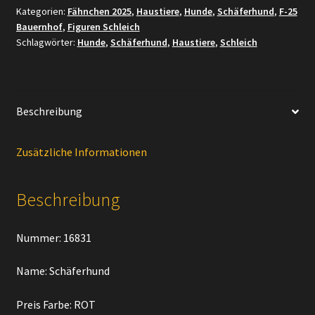
Kategorien:
Fähnchen 2025
,
Haustiere
,
Hunde
,
Schäferhund
,
F-25
Menge
Bauernhof
,
Figuren Schleich
Schlagwörter:
Hunde
,
Schäferhund
,
Haustiere
,
Schleich
Beschreibung
Zusätzliche Informationen
Beschreibung
Nummer: 16831
Name: Schäferhund
Preis Farbe: ROT