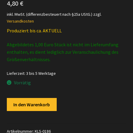
4,80
€
inkl. MwSt. (differenzbesteuert nach §25a UStG.)
zzgl.
Versandkosten
Produziert bis ca. AKTUELL
Abgebildetes 1,00 Euro Stück ist nicht im Lieferumfang
enthalten, es dient lediglich zur Veranschaulichung des
Größenverhältnisses.
Lieferzeit:
3 bis 5 Werktage
Vorrätig
Schleich
In den Warenkorb
-
16831
Schäferhund
(Fähnchen)
Artikelnummer:
KLS-0186