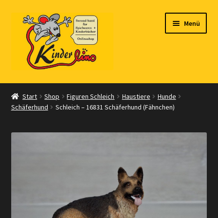
Zur
Zum
Menü
Navigation
Inhalt
springen
springen
Start
Start
Shop
Figuren Schleich
Haustiere
Hunde
Schäferhund
Schleich – 16831 Schäferhund (Fähnchen)
Vertrag widerrufen
Shop
Warenkorb
Kasse
Zahlungsarten