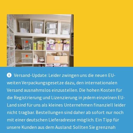
Versand-Update: Leider zwingen uns die neuen EU-
weiten Verpackungsgesetze dazu, den internationalen
Versand ausnahmslos einzustellen. Die hohen Kosten für
die Registrierung und Lizenzierung in jedem einzelnen EU-
Land sind für uns als kleines Unternehmen finanziell leider
nicht tragbar. Bestellungen sind daher ab sofort nur noch
mit einer deutschen Lieferadresse möglich. Ein Tipp für
unsere Kunden aus dem Ausland: Sollten Sie grenznah